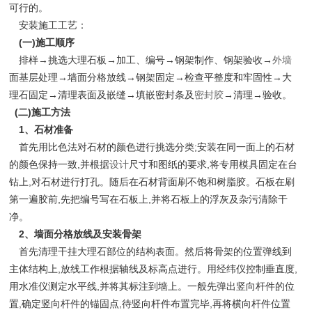
可行的。
安装施工工艺：
(一)施工顺序
排样→挑选大理石板→加工、编号→钢架制作、钢架验收→
外墙
面基层处理→墙面分格放线→钢架固定→检查平整度和牢固性→大
理石固定→清理表面及嵌缝→填嵌密封条及
密封胶
→清理→验收。
(二)施工方法
1、石材准备
首先用比色法对石材的颜色进行挑选分类;安装在同一面上的石材
的颜色保持一致,并根据
设计
尺寸和图纸的要求,将专用模具固定在台
钻上,对石材进行打孔。随后在石材背面刷不饱和树脂胶。石板在刷
第一遍胶前,先把编号写在石板上,并将石板上的浮灰及杂污清除干
净。
2、墙面分格放线及安装骨架
首先清理干挂大理石部位的结构表面。然后将骨架的位置弹线到
主体结构上,放线工作根据轴线及标高点进行。用经纬仪控制垂直度,
用水准仪测定水平线,并将其标注到墙上。一般先弹出竖向杆件的位
置,确定竖向杆件的锚固点,待竖向杆件布置完毕,再将横向杆件位置