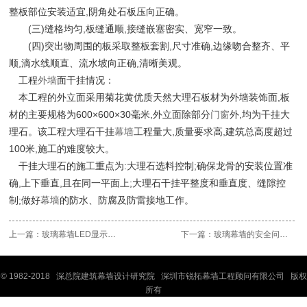
整板部位安装适宜,阴角处石板压向正确。
(三)缝格均匀,板缝通顺,接缝嵌塞密实、宽窄一致。
(四)突出物周围的板采取整板套割,尺寸准确,边缘吻合整齐、平
顺,滴水线顺直、流水坡向正确,清晰美观。
工程
外墙
面干挂情况：
本工程的外立面采用菊花黄优质天然大理石板材为外墙装饰面,板
材的主要规格为600×600×30毫米,外立面除部分
门窗
外,均为干挂大
理石。该工程大理石干挂
幕墙
工程量大,质量要求高,建筑总高度超过
100米,施工的难度较大。
干挂大理石的施工重点为:大理石选料控制;确保龙骨的安装位置准
确,上下垂直,且在同一平面上;大理石干挂平整度和垂直度、缝隙控
制;做好
幕墙
的防水、防腐及防雷接地工作。
上一篇：
玻璃幕墙LED显示屏原理及应用领域
下一篇：
玻璃幕墙的安全问题分析与建议
© 1982-2018 深
总院
建筑幕墙设计研究院 深圳市锐拓幕墙工程顾问有限公司 版权
所有