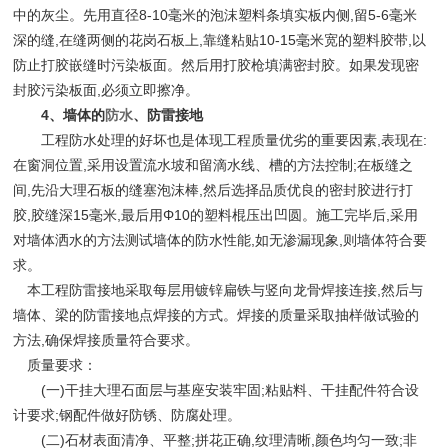
中的灰尘。先用直径8-10毫米的泡沫塑料条填实板内侧,留5-6毫米
深的缝,在缝两侧的花岗石板上,靠缝粘贴10-15毫米宽的塑料胶带,以
防止打胶嵌缝时污染板面。然后用打胶枪填满密封胶。如果发现密
封胶污染板面,必须立即擦净。
4、墙体的
防水
、防雷接地
工程防水处理的好坏也是体现工程质量优劣的重要因素,表现在:
在窗洞位置,采用设置流水坡和留滴水线、槽的方法控制;在板缝之
间,先沿大理石板的缝塞泡沫棒,然后选择品质优良的密封胶进行打
胶,胶缝深15毫米,最后用Φ10的塑料棍压出凹圆。施工完毕后,采用
对墙体洒水的方法测试墙体的防水性能,如无渗漏现象,则墙体符合要
求。
本工程防雷接地采取每层用镀锌扁铁与竖向龙骨焊接连接,然后与
墙体、梁的防雷接地点焊接的方式。焊接的质量采取抽样做试验的
方法,确保焊接质量符合要求。
质量要求：
(一)干挂大理石面层与基座安装牢固;粘贴料、干挂配件符合设
计要求;钢配件做好防锈、防腐处理。
(二)石材表面清净、平整;拼花正确,纹理清晰,颜色均匀一致;非