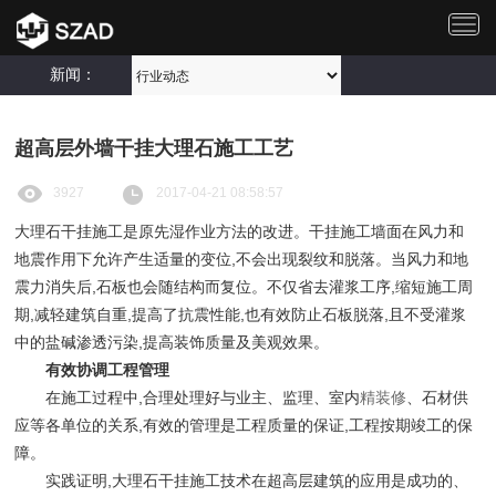
切
换
导
新闻：
航
超高层外墙干挂大理石施工工艺
3927
2017-04-21 08:58:57
大理石干挂施工是原先湿作业方法的改进。干挂施工墙面在风力和
地震作用下允许产生适量的变位,不会出现裂纹和脱落。当风力和地
震力消失后,石板也会随结构而复位。不仅省去灌浆工序,缩短施工周
期,减轻建筑自重,提高了抗震性能,也有效防止石板脱落,且不受灌浆
中的盐碱渗透污染,提高装饰质量及美观效果。
有效协调工程管理
在施工过程中,合理处理好与业主、监理、室内
精装修
、石材供
应等各单位的关系,有效的管理是工程质量的保证,工程按期竣工的保
障。
实践证明,大理石干挂施工技术在超高层建筑的应用是成功的、