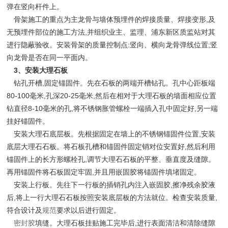
弹在竖向杆件上。
骨架施工的重点为主龙骨与墙体预埋件的焊接质量、焊接变形,及
无预埋件部位的施工方法,并组织业主、监理、浦东新区质监站对其
进行隐蔽验收。安装骨架的质量控制点:竖向、横向龙骨弹线位置;竖
向龙骨是否在同一平面内。
3、安装大理石板
钻孔开槽,固定锚固件。先在石板的两端开槽钻孔。孔中心距板端
80-100毫米,孔深20-25毫米,然后在相对于大理石板的墙面相应位置
钻直径8-10毫米的孔,将不锈钢胀管螺栓一端插入孔中固定好,另一端
挂好锚固件。
安装大理石底层板。先根据固定在墙上的不锈钢锚固件位置,安装
底层大理石石板。将石板孔槽和锚固件固定销对位安置好,然后利用
锚固件上的长方形螺栓孔,调节大理石石板的平整、垂直度及缝隙。
再用锚固件将石板固定牢固,并且用嵌固胶将锚固件填堵固定。
安装上行板。先往下一行板的插销孔内注入嵌固胶,擦净残余胶液
后,将上一行大理石石板按照安装底层板的方法就位。检查安装质量,
符合设计及
规范
要求以后进行固定。
密封胶
填缝。大理石板挂贴施工完毕后,进行表面清洁和清除缝隙